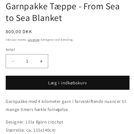
Garnpakke Tæppe - From Sea
to Sea Blanket
Normalpris
800,00 DKK
Inklusiv moms.
Levering
beregnes ved betaling.
Antal
Reducer
Øg
antallet
antallet
for
for
Garnpakke
Garnpakke
Læg i indkøbskurv
Tæppe
Tæppe
-
-
Garnpakke med 4 kilometer garn i farveskiftende nuancer til
From
From
Sea
Sea
mange timers hækle fornøjelse.
to
to
Sea
Sea
Designer: Lilla Björn crochet
Blanket
Blanket
Størrelse: ca. 115x140cm