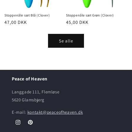
Stoppenåle sæt Blå (Clover)
Stoppenåle sæt Grøn (Clover)
Normalpris
47,00 DKK
Normalpris
45,00 DKK
Se alle
Peace of Heaven
Langgade 111, Flemløse
5620 Glamsbjerg
E-mail:
kontakt@peaceofheaven.dk
Instagram
Pinterest