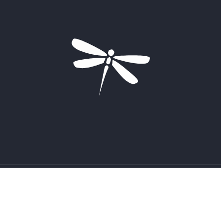
Betalingsmetoder
© 2026,
Peace of Heaven
Drevet af Shopify
Kontakt
Returnering
Privatlivspolitik
Handelsbetingelser
Fragtbetingelser