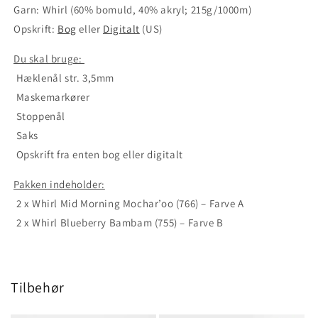
Garn: Whirl (60% bomuld, 40% akryl; 215g/1000m)
Opskrift:
Bog
eller
Digitalt
(US)
Du skal bruge:
Hæklenål str. 3,5mm
Maskemarkører
Stoppenål
Saks
Opskrift fra enten bog eller digitalt
Pakken indeholder:
2 x Whirl Mid Morning Mochar’oo (766) – Farve A
2 x Whirl Blueberry Bambam (755) – Farve B
Tilbehør